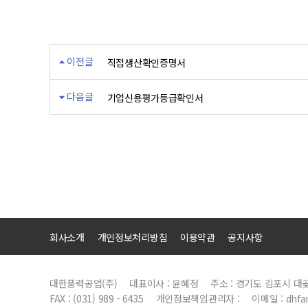
이전글
직접생산확인증명서
다음글
기업신용평가등급확인서
회사소개
개인정보처리방침
이용약관
공지사항
대한풍력공업(주)
대표이사 : 윤혜정
주소 : 경기도 김포시 대
FAX : (031) 989 - 6435
개인정보책임관리자 :
이메일 : dhfa