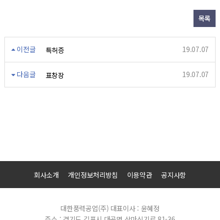
목록
이전글
19.07.07
특허증
다음글
19.07.07
표창장
회사소개
개인정보처리방침
이용약관
공지사항
대한풍력공업(주)
대표이사 : 윤혜정
주소 : 경기도 김포시 대곶면 상마신기로 81-36