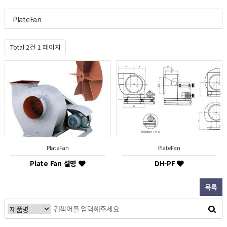
PlateFan
Total 2건
1 페이지
PlateFan
PlateFan
Plate Fan 설명
DH-PF
목록