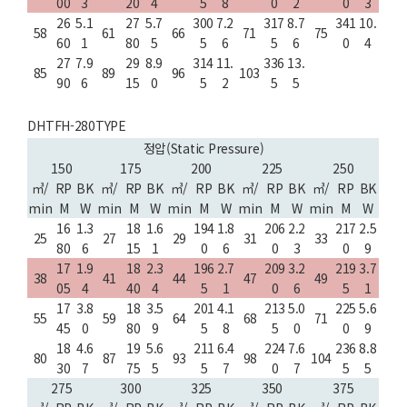
00
3
20
4
5
8
0
2
0
3
26
5.1
27
5.7
300
7.2
317
8.7
341
10.
58
61
66
71
75
60
1
80
5
5
6
5
6
0
4
27
7.9
29
8.9
314
11.
336
13.
85
89
96
103
90
6
15
0
5
2
5
5
DHTFH-280TYPE
정압(Static Pressure)
150
175
200
225
250
㎥/
RP
BK
㎥/
RP
BK
㎥/
RP
BK
㎥/
RP
BK
㎥/
RP
BK
min
M
W
min
M
W
min
M
W
min
M
W
min
M
W
16
1.3
18
1.6
194
1.8
206
2.2
217
2.5
25
27
29
31
33
80
6
15
1
0
6
0
3
0
9
17
1.9
18
2.3
196
2.7
209
3.2
219
3.7
38
41
44
47
49
05
4
40
4
5
1
0
6
5
1
17
3.8
18
3.5
201
4.1
213
5.0
225
5.6
55
59
64
68
71
45
0
80
9
5
8
5
0
0
9
18
4.6
19
5.6
211
6.4
224
7.6
236
8.8
80
87
93
98
104
30
7
75
5
5
7
0
7
5
5
275
300
325
350
375