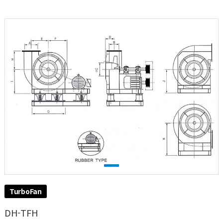
TurboFan
DH-TFH