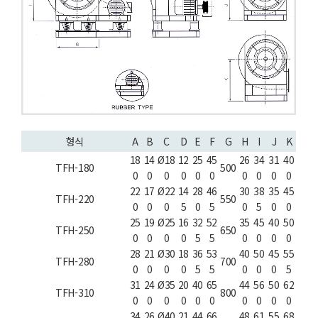
형식
A
B
C
D
E
F
G
H
I
J
K
18
14
Ø18
12
25
45
26
34
31
40
TFH-180
500
0
0
0
0
0
0
0
0
0
0
22
17
Ø22
14
28
46
30
38
35
45
TFH-220
550
0
0
0
5
0
5
0
5
0
0
25
19
Ø25
16
32
52
35
45
40
50
TFH-250
650
0
0
0
0
5
5
0
0
0
0
28
21
Ø30
18
36
53
40
50
45
55
TFH-280
700
0
0
0
0
5
5
0
0
0
5
31
24
Ø35
20
40
65
44
56
50
62
TFH-310
800
0
0
0
0
0
0
0
0
0
0
34
26
Ø40
21
44
66
48
61
55
68