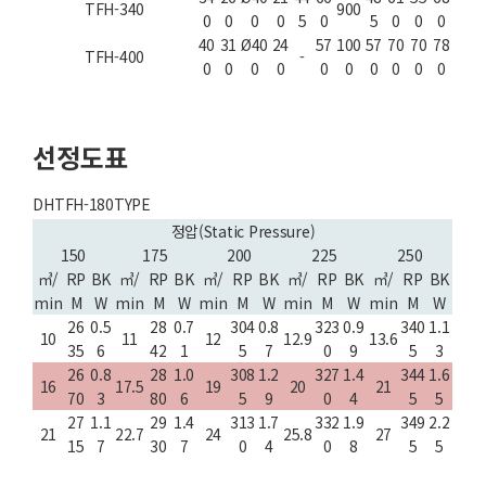
TFH-340
900
0
0
0
0
5
0
5
0
0
0
40
31
Ø40
24
57
100
57
70
70
78
TFH-400
-
0
0
0
0
0
0
0
0
0
0
선정도표
DHTFH-180TYPE
정압(Static Pressure)
150
175
200
225
250
㎥/
RP
BK
㎥/
RP
BK
㎥/
RP
BK
㎥/
RP
BK
㎥/
RP
BK
min
M
W
min
M
W
min
M
W
min
M
W
min
M
W
26
0.5
28
0.7
304
0.8
323
0.9
340
1.1
10
11
12
12.9
13.6
35
6
42
1
5
7
0
9
5
3
26
0.8
28
1.0
308
1.2
327
1.4
344
1.6
16
17.5
19
20
21
70
3
80
6
5
9
0
4
5
5
27
1.1
29
1.4
313
1.7
332
1.9
349
2.2
21
22.7
24
25.8
27
15
7
30
7
0
4
0
8
5
5