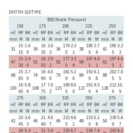
DHTFH-310TYPE
정압(Static Pressure)
150
175
200
225
250
㎥/
RP
BK
㎥/
RP
BK
㎥/
RP
BK
㎥/
RP
BK
㎥/
RP
BK
min
M
W
min
M
W
min
M
W
min
M
W
min
M
W
15
1.6
16
2.0
174
2.3
185
2.7
195
3.2
31
34
36
38
41
15
9
35
3
5
1
5
4
5
2
15
2.4
16
2.9
177
3.3
187
4.0
197
4.6
47
51
55
58
61
30
0
55
2
0
9
5
2
5
1
15
3.7
16
4.5
181
5.1
192
6.1
202
7.0
68
74
79
84
88
65
0
90
0
0
6
0
8
5
5
16
5.8
17
7.0
189
8.0
201
9.5
212
10.
100
108
115
122
128
45
4
75
2
5
0
0
4
0
9
275
300
325
350
375
㎥/
RP
BK
㎥/
RP
BK
㎥/
RP
BK
㎥/
RP
BK
㎥/
RP
BK
min
M
W
min
M
W
min
M
W
min
M
W
min
M
W
20
3.6
21
4.0
222
4.6
223
5.1
239
5.6
42
44
46
48
50
45
3
40
7
5
1
0
8
0
7
20
5.3
21
5.9
225
6.7
234
7.4
242
8.2