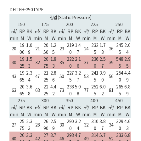
DHTFH-250TYPE
정압(Static Pressure)
150
175
200
225
250
㎥/
RP
BK
㎥/
RP
BK
㎥/
RP
BK
㎥/
RP
BK
㎥/
RP
BK
min
M
W
min
M
W
min
M
W
min
M
W
min
M
W
19
1.0
20
1.2
219
1.4
232
1.7
245
2.0
20
21
23
24
26
00
9
50
5
0
7
5
3
5
4
19
1.5
20
1.8
222
2.1
236
2.5
548
2.9
30
32
35
37
39
25
3
75
3
0
6
0
7
5
5
19
2.3
21
2.8
227
3.2
241
3.9
254
4.4
43
47
50
53
56
65
4
25
6
5
7
5
0
0
9
20
3.6
22
4.4
238
5.0
252
6.0
265
6.8
63
68
73
77
81
65
8
25
2
0
8
5
2
5
9
275
300
350
400
450
㎥/
RP
BK
㎥/
RP
BK
㎥/
RP
BK
㎥/
RP
BK
㎥/
RP
BK
min
M
W
min
M
W
min
M
W
min
M
W
min
M
W
25
2.3
26
2.5
290
3.2
310
3.8
329
4.6
27
28
30
32
34
75
3
90
9
0
4
0
7
0
3
26
3.3
27
3.7
293
4.7
314
5.7
333
6.8
40
42
46
49
52