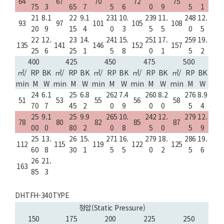
64
67
70
72
75
75
3
65
7
5
6
0
9
5
1
21
8.1
22
9.1
231
10.
239
11.
248
12.
93
97
101
105
108
20
9
15
4
0
3
5
5
0
5
22
12.
23
14.
241
15.
251
17.
259
19.
135
141
146
152
157
25
6
25
1
5
8
0
1
5
2
400
425
450
475
500
㎥/
RP
BK
㎥/
RP
BK
㎥/
RP
BK
㎥/
RP
BK
㎥/
RP
BK
min
M
W
min
M
W
min
M
W
min
M
W
min
M
W
24
6.1
25
6.8
262
7.4
260
8.2
276
8.9
51
53
55
56
58
70
7
45
2
0
9
0
0
5
4
25
9.1
25
9.9
265
10.
242
12.
279
12.
78
80
82
85
87
00
0
80
2
0
8
5
0
5
9
25
13.
26
15.
271
16.
279
18.
286
19.
112
115
119
122
125
60
8
30
1
5
5
0
2
5
6
26
21.
163
85
3
DHTFH-340TYPE
정압(Static Pressure)
150
175
200
225
250