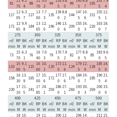
11
4.1
12
5.0
135
5.8
143
6.8
151
7.9
81
88
94
99
105
75
4
70
3
5
0
5
7
5
4
12
6.3
13
7.7
139
8.8
147
10.
155
12.
117
127
135
144
151
05
7
00
3
0
2
5
6
5
1
12
9.9
13
12.
146
13.
155
16.
163
18.
171
184
196
209
220
65
8
65
0
0
6
0
3
0
7
275
300
325
350
375
㎥/
RP
BK
㎥/
RP
BK
㎥/
RP
BK
㎥/
RP
BK
㎥/
RP
BK
min
M
W
min
M
W
min
M
W
min
M
W
min
M
W
15
6.3
16
7.0
170
7.9
177
8.8
183
9.6
73
76
79
82
85
70
1
40
3
5
2
0
5
0
5
15
9.1
16
10.
173
11.
179
12.
185
14.
110
115
120
124
128
90
5
60
2
0
6
5
9
5
0
16
13.
17
15.
177
17.
184
19.
190
21.
158
165
172
179
185
30
9
00
6
0
6
0
7
5
4
17
21.
17
24.
186
27.
193
30.
200
33.
230
241
250
260
269
10
5
85
1
0
1
0
3
0
0
400
425
450
475
500
㎥/
RP
BK
㎥/
RP
BK
㎥/
RP
BK
㎥/
RP
BK
㎥/
RP
BK
min
M
W
min
M
W
min
M
W
min
M
W
min
M
W
18
10.
19
11.
200
12.
206
14.
211
15.