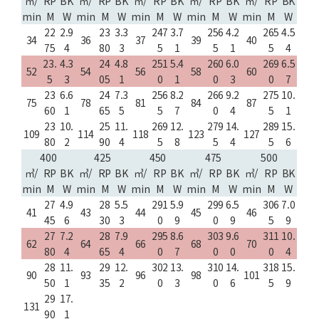
㎥/
RP
BK
㎥/
RP
BK
㎥/
RP
BK
㎥/
RP
BK
㎥/
RP
BK
min
M
W
min
M
W
min
M
W
min
M
W
min
M
W
22
2.9
23
3.3
247
3.7
256
4.2
265
4.5
34
36
37
39
40
75
4
80
3
5
1
5
1
5
4
23.
4.3
24
4.8
251
5.4
260
6.0
269
6.5
52
54
56
58
60
5
3
05
1
0
1
0
3
0
7
23
6.6
24
7.3
256
8.2
266
9.2
275
10.
75
78
81
84
87
60
1
65
5
5
7
0
4
5
1
23
10.
25
11.
269
12.
279
14.
289
15.
109
114
118
123
127
80
2
90
4
5
8
5
4
5
6
400
425
450
475
500
㎥/
RP
BK
㎥/
RP
BK
㎥/
RP
BK
㎥/
RP
BK
㎥/
RP
BK
min
M
W
min
M
W
min
M
W
min
M
W
min
M
W
27
4.9
28
5.5
291
5.9
299
6.5
306
7.0
41
43
44
45
46
45
6
30
3
0
9
0
9
5
9
27
7.2
28
7.9
295
8.6
303
9.6
311
10.
62
64
66
68
70
80
4
65
4
0
7
0
0
0
4
28
11.
29
12.
302
13.
310
14.
318
15.
90
93
96
98
101
50
1
35
2
0
3
0
6
5
9
29
17.
131
90
1