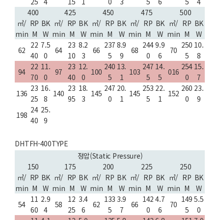
25
4
15
1
0
3
5
6
5
4
400
425
450
475
500
㎥/
RP
BK
㎥/
RP
BK
㎥/
RP
BK
㎥/
RP
BK
㎥/
RP
BK
min
M
W
min
M
W
min
M
W
min
M
W
min
M
W
22
7.5
23
8.2
237
8.9
244
9.9
250
10.
62
64
66
68
70
40
0
10
3
5
9
0
6
5
8
22
11.
23
12.
240
13.
247
14.
254
15.
94
97
100
103
016
70
0
40
0
5
1
5
5
0
7
23
16.
23
18.
247
20.
253
22.
260
23.
136
140
145
145
152
25
8
95
3
0
1
5
1
0
9
24
25.
198
40
9
DHTFH-400TYPE
정압(Static Pressure)
150
175
200
225
250
㎥/
RP
BK
㎥/
RP
BK
㎥/
RP
BK
㎥/
RP
BK
㎥/
RP
BK
min
M
W
min
M
W
min
M
W
min
M
W
min
M
W
11
2.9
12
3.4
133
3.9
142
4.7
149
5.5
54
58
62
66
70
60
4
25
6
5
7
0
6
5
0