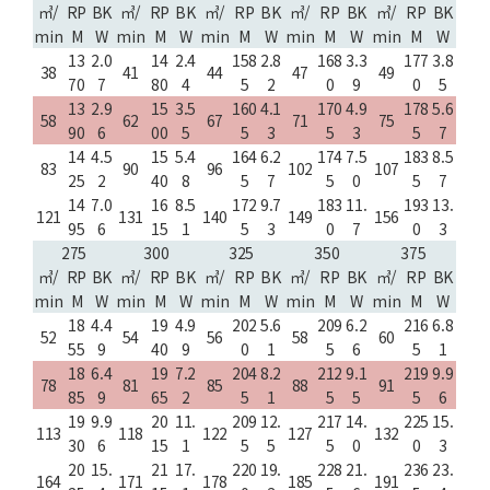
㎥/
RP
BK
㎥/
RP
BK
㎥/
RP
BK
㎥/
RP
BK
㎥/
RP
BK
min
M
W
min
M
W
min
M
W
min
M
W
min
M
W
13
2.0
14
2.4
158
2.8
168
3.3
177
3.8
38
41
44
47
49
70
7
80
4
5
2
0
9
0
5
13
2.9
15
3.5
160
4.1
170
4.9
178
5.6
58
62
67
71
75
90
6
00
5
5
3
5
3
5
7
14
4.5
15
5.4
164
6.2
174
7.5
183
8.5
83
90
96
102
107
25
2
40
8
5
7
5
0
5
7
14
7.0
16
8.5
172
9.7
183
11.
193
13.
121
131
140
149
156
95
6
15
1
5
3
0
7
0
3
275
300
325
350
375
㎥/
RP
BK
㎥/
RP
BK
㎥/
RP
BK
㎥/
RP
BK
㎥/
RP
BK
min
M
W
min
M
W
min
M
W
min
M
W
min
M
W
18
4.4
19
4.9
202
5.6
209
6.2
216
6.8
52
54
56
58
60
55
9
40
9
0
1
5
6
5
1
18
6.4
19
7.2
204
8.2
212
9.1
219
9.9
78
81
85
88
91
85
9
65
2
5
1
5
5
5
6
19
9.9
20
11.
209
12.
217
14.
225
15.
113
118
122
127
132
30
6
15
1
5
5
5
0
0
3
20
15.
21
17.
220
19.
228
21.
236
23.
164
171
178
185
191