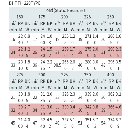
DHTFH-220TYPE
정압(Static Pressure)
150
175
200
225
250
㎥/
RP
BK
㎥/
RP
BK
㎥/
RP
BK
㎥/
RP
BK
㎥/
RP
BK
min
M
W
min
M
W
min
M
W
min
M
W
min
M
W
22
0.8
24
1.0
255
1.2
271
1.4
286
1.6
16
17
18
19
20
40
7
00
3
5
0
0
0
5
0
22
1.2
24
1.5
259
1.7
275
2.0
290
2.3
24
26
27
29
31
70
5
30
2
0
4
0
5
0
9
23
1.8
24
2.2
265
2.6
280
3.0
296
3.5
33
36
38.5
40
43
10
0
75
4
0
2
0
0
0
1
275
300
325
350
400
㎥/
RP
BK
㎥/
RP
BK
㎥/
RP
BK
㎥/
RP
BK
㎥/
RP
BK
min
M
W
min
M
W
min
M
W
min
M
W
min
M
W
30
1.8
31
2.0
326
2.3
339
2.6
362
3.1
21
22
23
24
26
00
5
35
7
5
5
0
4
0
6
30
2.7
31
3.0
330
3.4
342
3.8
366
4.6
32
34
35
36
39
40
1
75
9
0
4
5
1
5
3
31
4.0
32
4.5
337
5.1
351
5.7
374
6.7
45
47
49
51
54
00
4
40
2
5
0
0
2
0
9