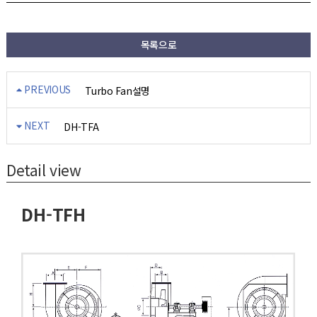
목록으로
PREVIOUS
Turbo Fan설명
NEXT
DH-TFA
Detail view
DH-TFH